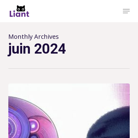
Skip
Men
to
main
Close
content
Menu
Monthly Archives
juin 2024